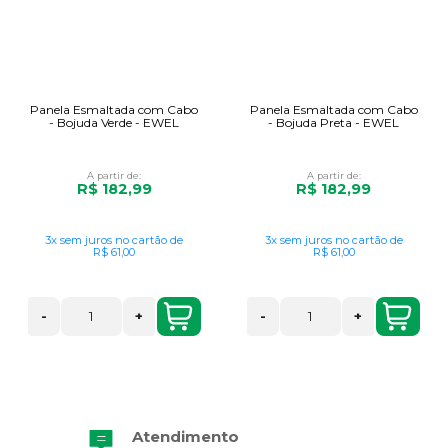
Panela Esmaltada com Cabo
Panela Esmaltada com Cabo
- Bojuda Verde - EWEL
- Bojuda Preta - EWEL
A partir de:
A partir de:
R$ 182,99
R$ 182,99
3x
sem juros
no cartão
de
3x
sem juros
no cartão
de
R$ 61,00
R$ 61,00
-
+
-
+
Atendimento