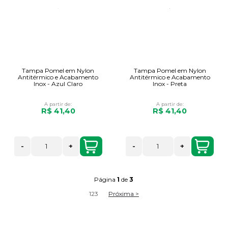
Tampa Pomel em Nylon
Tampa Pomel em Nylon
Antitérmico e Acabamento
Antitérmico e Acabamento
Inox - Azul Claro
Inox - Preta
A partir de:
A partir de:
R$ 41,40
R$ 41,40
-
+
-
+
Página
1
de
3
1
2
3
Próxima >