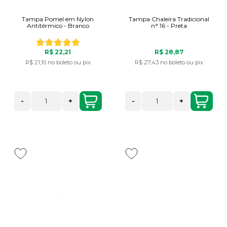
Tampa Pomel em Nylon
Tampa Chaleira Tradicional
Antitérmico - Branco
n° 16 - Preta
R$ 22,21
R$ 28,87
R$ 21,10
no boleto ou pix
R$ 27,43
no boleto ou pix
-
+
-
+