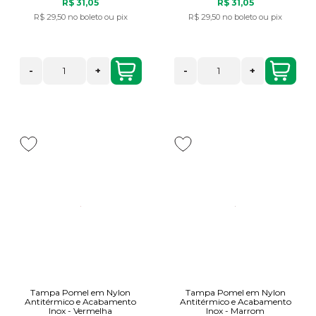
R$ 31,05
R$ 31,05
R$ 29,50
no boleto ou pix
R$ 29,50
no boleto ou pix
-
+
-
+
Tampa Pomel em Nylon
Tampa Pomel em Nylon
Antitérmico e Acabamento
Antitérmico e Acabamento
Inox - Vermelha
Inox - Marrom