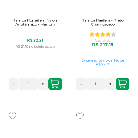
Tampa Pomel em Nylon
Tampa Paellera - Preto
Antitérmico - Marrom
Chamuscado
R$ 22,21
A partir de:
R$ 217,15
R$ 21,10
no boleto ou pix
3x
sem juros
no cartão
de
R$ 72,38
-
+
-
+