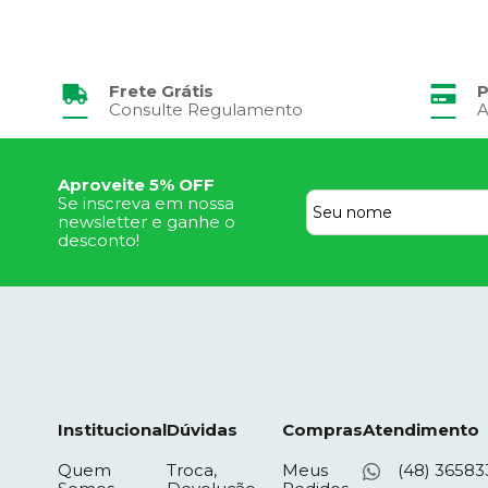
Frete Grátis
P
Consulte Regulamento
A
Aproveite 5% OFF
Se inscreva em nossa
newsletter e ganhe o
desconto!
Institucional
Dúvidas
Compras
Atendimento
Quem
Troca,
Meus
(48) 36583