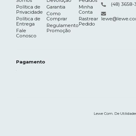
Somos
Devolução
Pedidos
(48) 3658-
Política de
Garantia
Minha
Privacidade
Conta
Como
Política de
Comprar
Rastrear
lewe@lewe.co
Entrega
Pedido
Regulamento
Fale
Promoção
Conosco
Pagamento
Lewe Com. De Utilidades