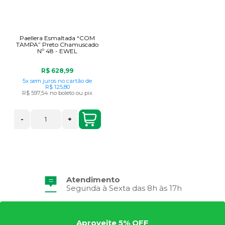
Paellera Esmaltada “COM
TAMPA” Preto Chamuscado
Nº 48 - EWEL
R$ 628,99
5x
sem juros
no cartão
de
R$ 125,80
R$ 597,54
no boleto ou pix
-
+
Atendimento
Segunda à Sexta das 8h às 17h
Aproveite 5% OFF