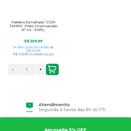
Paellera Esmaltada “COM
TAMPA” Preto Chamuscado
Nº 44 - EWEL
R$ 569,99
5x
sem juros
no cartão
de
R$ 114,00
R$ 455,99
no boleto ou pix
-
+
Atendimento
Segunda à Sexta das 8h às 17h
Aproveite 5% OFF