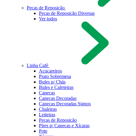
Peças de Reposição
Peças de Reposição Diversas
Ver todos
Linha Café
Açucareiros
Prato Sobremesa
Bules p/ Chás
Bules e Cafeteiras
Canecas
Canecas Decoradas
Canecas Decoradas Signos
Chaleiras
Leiteiras
Peças de Reposição
Píres p/ Canecas e Xícaras
Pote