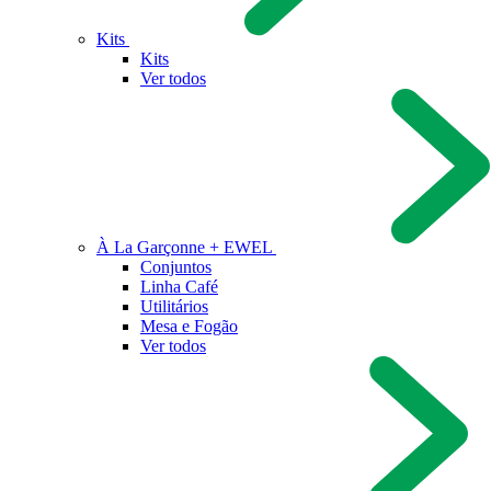
Kits
Kits
Ver todos
À La Garçonne + EWEL
Conjuntos
Linha Café
Utilitários
Mesa e Fogão
Ver todos