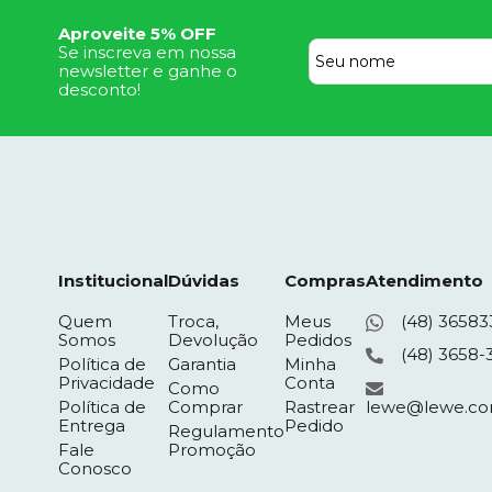
Aproveite 5% OFF
Se inscreva em nossa
newsletter e ganhe o
desconto!
Institucional
Dúvidas
Compras
Atendimento
Quem
Troca,
Meus
(48) 36583
Somos
Devolução
Pedidos
(48) 3658-
Política de
Garantia
Minha
Privacidade
Conta
Como
Política de
Comprar
Rastrear
lewe@lewe.co
Entrega
Pedido
Regulamento
Fale
Promoção
Conosco