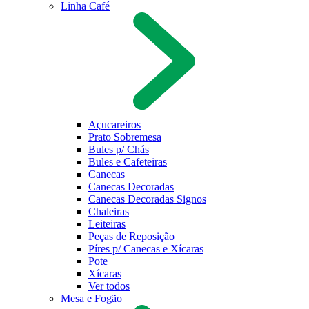
Linha Café
Açucareiros
Prato Sobremesa
Bules p/ Chás
Bules e Cafeteiras
Canecas
Canecas Decoradas
Canecas Decoradas Signos
Chaleiras
Leiteiras
Peças de Reposição
Píres p/ Canecas e Xícaras
Pote
Xícaras
Ver todos
Mesa e Fogão