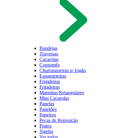
Bandejas
Travessas
Caçarolas
Consomês
Churrasqueiras p/ fogão
Espagueteiras
Frigideiras
Fritadeiras
Marmitas Retangulares
Mini Caçarolas
Panelas
Panelões
Papeiros
Peças de Reposição
Pratos
Tigelas
Ver todos