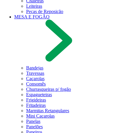
Chaleiras
Leiteiras
Peças de Reposição
MESA E FOGÃO
Bandejas
Travessas
Caçarolas
Consomês
Churrasqueiras p/ fogão
Espagueteiras
Frigideiras
Fritadeiras
Marmitas Retangulares
Mini Caçarolas
Panelas
Panelões
Papeiros