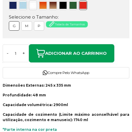
Selecione o Tamanho:
Tabela de Tamanhos
G
M
P
ADICIONAR AO CARRINHO
-
+
Compre Pelo WhatsApp
Dimensões Externas: 245 x 335 mm
Profundidade: 48 mm
Capacidade volumétrica: 2900ml
Capacidade de cozimento (Limite máximo aconselhável para
utilização, cozimento e manuseio): 1740 ml
*Parte interna na cor preta