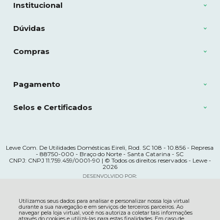
Institucional
Dúvidas
Compras
Pagamento
Selos e Certificados
Lewe Com. De Utilidades Domésticas Eireli, Rod. SC 108 - 10.856 - Represa
- 88750-000 - Braço do Norte - Santa Catarina - SC
CNPJ: CNPJ 11.759.459/0001-90 | © Todos os direitos reservados - Lewe -
2026
Utilizamos seus dados para analisar e personalizar nossa loja virtual
durante a sua navegação e em serviços de terceiros parceiros. Ao
navegar pela loja virtual, você nos autoriza a coletar tais informações
através do cookies e utilizá-las para estas finalidades. Em caso de