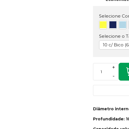
Selecione Cor
Selecione o 
10 c/ Bico (
+
-
Diâmetro inter
Profundidade: 
Capacidade volu