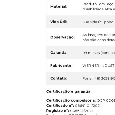
Produto em aço 
Material:
durabilidade.Alça
Vida Útil:
Sua vida útil pode 
As imagens dos pr
Observação:
não são considerad
Garantia:
09 meses (contra d
Fabricante:
WERNER INDUSTR
Contato:
Fone: (48) 3658-9
Certificação e garantia
Certificação compulsória:
OCP 000
Certificado nº:
08641-04/2021
Registro nº:
005624/2021