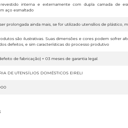
revestido interna e externamente com dupla camada de esm
 em aço esmaltado
ser prolongada ainda mais, se for utilizado utensílios de plástico, 
odutos são ilustrativas. Suas dimensões e cores podem sofrer a
os defeitos, e sim características do processo produtivo
efeito de fabricação) + 03 meses de garantia legal.
IA DE UTENSÍLIOS DOMÉSTICOS EIRELI
000
3