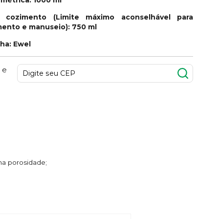
 cozimento (Limite máximo aconselhável para
imento e manuseio): 750 ml
nha: Ewel
 e
ima porosidade;