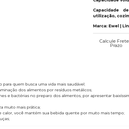
Capacidade de
utilização, coz
Marca: Ewel | Li
Calcule Frete
Prazo
ado para quem busca uma vida mais saudável;
taminação dos alimentos por resíduos metálicos;
rmes e bactérias no preparo dos alimentos, por apresentar baixíss
za muito mais prática;
de calor, você mantém sua bebida quente por muito mais tempo;
uças;