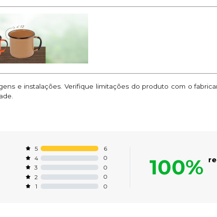
ns e instalações. Verifique limitações do produto com o fabric
ade.
6
5
0
4
100%
r
0
3
0
2
0
1