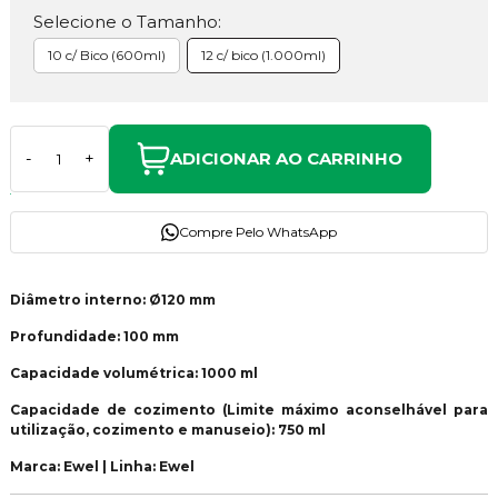
Selecione o Tamanho:
10 c/ Bico (600ml)
12 c/ bico (1.000ml)
ADICIONAR AO CARRINHO
-
+
Compre Pelo WhatsApp
Diâmetro interno: Ø120 mm
Profundidade: 100 mm
Capacidade volumétrica: 1000 ml
Capacidade de cozimento (Limite máximo aconselhável para
utilização, cozimento e manuseio): 750 ml
Marca: Ewel | Linha: Ewel