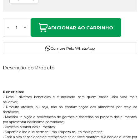
ADICIONAR AO CARRINHO
-
+
Compre Pelo WhatsApp
Descrição do Produto
Benefícios:
• Possui diversos benefícios e é indicado para quem busca uma vida mais
saudável;
• Produto atóxico, ou seja, não há contaminação dos alimentos por resíduos
metálicos;
• Máxima inibição a proliferação de germes e bactérias no preparo dos alimentos,
por apresentar baixíssima porosidade;
• Preserva o sabor dos alimentos;
• Superfície lisa que permite uma limpeza muito mais prática;
• Com a alta capacidade de retenção de calor, você mantém sua bebida quente por