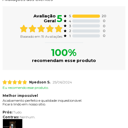
5
Avaliação
20
5
Geral
0
4
0
3
0
2
0
1
Baseado em
19
Avaliações
100%
recomendam esse produto
Nyedson S.
25/06/2024
Eu recomendo esse produto.
Melhor impossível
Acabamento perfeito e qualidade inquestionável.
Ficará lindo em nosso sítio.
Prós:
Tudo.
Contras:
Nenhum.