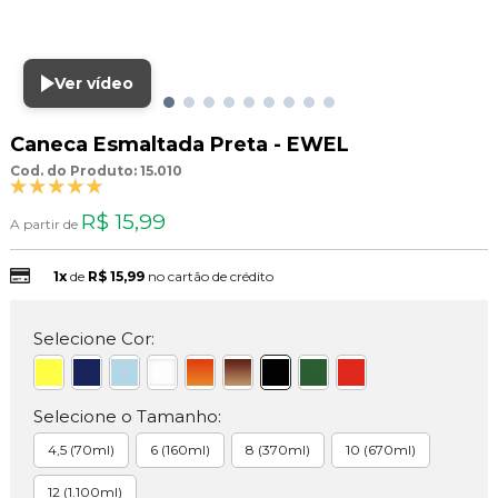
Ver vídeo
Caneca Esmaltada Preta - EWEL
Cod. do Produto: 15.010
R$ 15,99
A partir de
1x
de
R$ 15,99
no cartão de crédito
Selecione Cor:
Selecione o Tamanho:
4,5 (70ml)
6 (160ml)
8 (370ml)
10 (670ml)
12 (1.100ml)