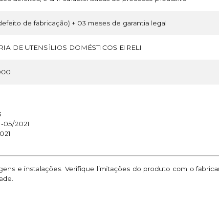
efeito de fabricação) + 03 meses de garantia legal
IA DE UTENSÍLIOS DOMÉSTICOS EIRELI
000
3
1-05/2021
021
ns e instalações. Verifique limitações do produto com o fabric
ade.