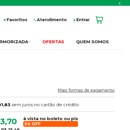
x
Favoritos
Atendimento
Entrar
RMORIZADA
OFERTAS
QUEM SOMOS
Mais formas de pagamento
01,83
sem juros no cartão de crédito
à vista no boleto ou pix
3,70
5% OFF
e
R$ 25,46