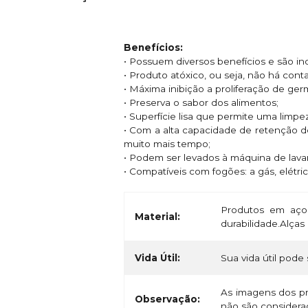
Benefícios:
• Possuem diversos benefícios e são i
• Produto atóxico, ou seja, não há con
• Máxima inibição a proliferação de ge
• Preserva o sabor dos alimentos;
• Superfície lisa que permite uma limpe
• Com a alta capacidade de retenção d
muito mais tempo;
• Podem ser levados à máquina de lavar
• Compatíveis com fogões: a gás, elétric
Produtos em aço 
Material:
durabilidade.Alça
Vida Útil:
Sua vida útil pode 
As imagens dos pr
Observação:
não são considerad