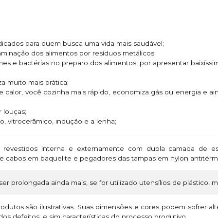
ndicados para quem busca uma vida mais saudável;
taminação dos alimentos por resíduos metálicos;
rmes e bactérias no preparo dos alimentos, por apresentar baixíssi
za muito mais prática;
e calor, você cozinha mais rápido, economiza gás ou energia e 
 louças;
o, vitrocerâmico, indução e a lenha;
revestidos interna e externamente com dupla camada de esm
s e cabos em baquelite e pegadores das tampas em nylon antitér
ser prolongada ainda mais, se for utilizado utensílios de plástico, 
odutos são ilustrativas. Suas dimensões e cores podem sofrer a
os defeitos, e sim características do processo produtivo