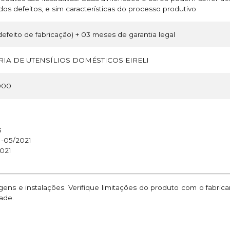
os defeitos, e sim características do processo produtivo
efeito de fabricação) + 03 meses de garantia legal
IA DE UTENSÍLIOS DOMÉSTICOS EIRELI
000
3
1-05/2021
021
ns e instalações. Verifique limitações do produto com o fabric
ade.