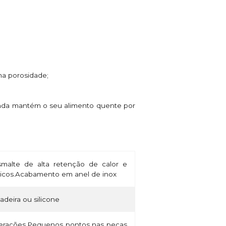
ma porosidade;
ainda mantém o seu alimento quente por
alte de alta retenção de calor e
micos.Acabamento em anel de inox
madeira ou silicone
lterações.Pequenos pontos nas peças