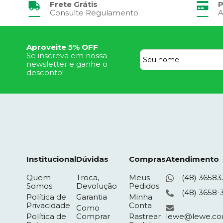
Frete Grátis
P
Consulte Regulamento
A
Aproveite 5% OFF
Se inscreva em nossa
newsletter e ganhe o
desconto!
Institucional
Dúvidas
Compras
Atendimento
Quem
Troca,
Meus
(48) 36583
Somos
Devolução
Pedidos
(48) 3658-
Política de
Garantia
Minha
Privacidade
Conta
Como
Política de
Comprar
Rastrear
lewe@lewe.co