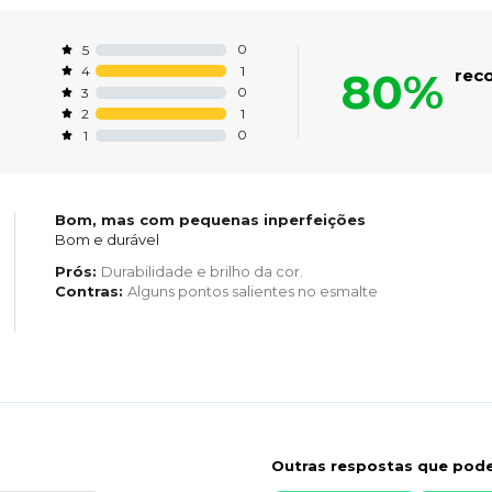
0
5
1
4
80%
rec
0
3
1
2
0
1
Bom, mas com pequenas inperfeições
Bom e durável
Prós:
Durabilidade e brilho da cor.
Contras:
Alguns pontos salientes no esmalte
Outras respostas que pode