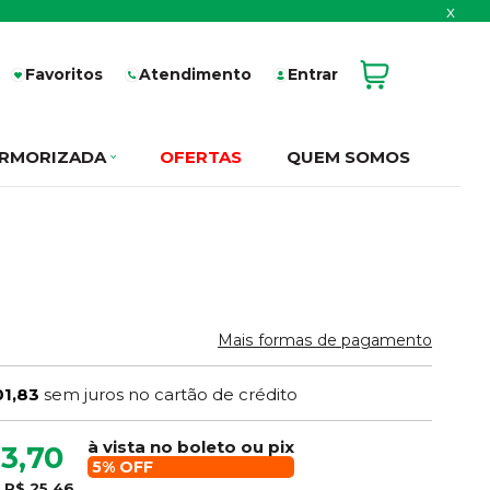
x
Favoritos
Atendimento
Entrar
RMORIZADA
OFERTAS
QUEM SOMOS
Mais formas de pagamento
01,83
sem juros no cartão de crédito
à vista no boleto ou pix
3,70
5% OFF
e
R$ 25,46