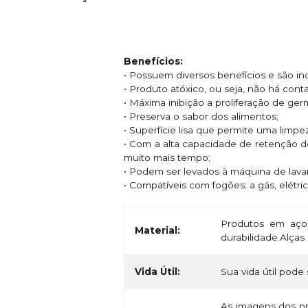
Benefícios:
• Possuem diversos benefícios e são i
• Produto atóxico, ou seja, não há con
• Máxima inibição a proliferação de ge
• Preserva o sabor dos alimentos;
• Superfície lisa que permite uma limpe
• Com a alta capacidade de retenção d
muito mais tempo;
• Podem ser levados à máquina de lavar
• Compatíveis com fogões: a gás, elétric
Produtos em aço 
Material:
durabilidade.Alça
Vida Útil:
Sua vida útil pode 
As imagens dos pr