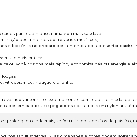
ndicados para quem busca uma vida mais saudável;
taminação dos alimentos por resíduos metálicos;
rmes e bactérias no preparo dos alimentos, por apresentar baixíssi
za muito mais prática;
e calor, você cozinha mais rápido, economiza gás ou energia e 
 louças;
o, vitrocerâmico, indução e a lenha;
revestidos interna e externamente com dupla camada de esm
s e cabos em baquelite e pegadores das tampas em nylon antitér
ser prolongada ainda mais, se for utilizado utensílios de plástico, 
odutos são ilustrativas. Suas dimensões e cores podem sofrer a