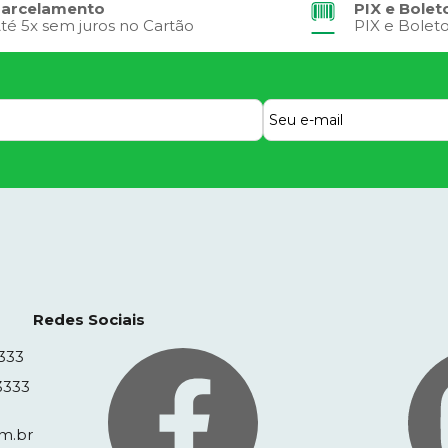
arcelamento
PIX e Bolet
té 5x sem juros no Cartão
PIX e Bolet
Redes Sociais
333
3333
m.br