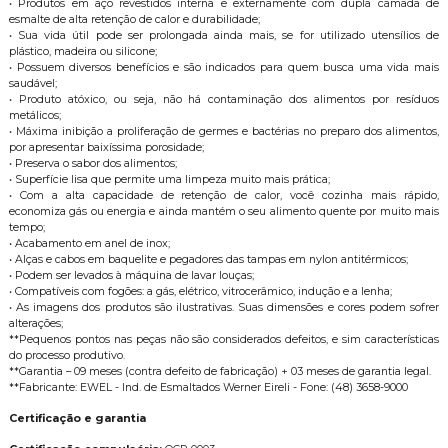
• Produtos em aço revestidos interna e externamente com dupla camada de
esmalte de alta retenção de calor e durabilidade;
• Sua vida útil pode ser prolongada ainda mais, se for utilizado utensílios de
plástico, madeira ou silicone;
• Possuem diversos benefícios e são indicados para quem busca uma vida mais
saudável;
• Produto atóxico, ou seja, não há contaminação dos alimentos por resíduos
metálicos;
• Máxima inibição a proliferação de germes e bactérias no preparo dos alimentos,
por apresentar baixíssima porosidade;
• Preserva o sabor dos alimentos;
• Superfície lisa que permite uma limpeza muito mais prática;
• Com a alta capacidade de retenção de calor, você cozinha mais rápido,
economiza gás ou energia e ainda mantém o seu alimento quente por muito mais
tempo;
• Acabamento em anel de inox;
• Alças e cabos em baquelite e pegadores das tampas em nylon antitérmicos;
• Podem ser levados à máquina de lavar louças;
• Compatíveis com fogões: a gás, elétrico, vitrocerâmico, indução e a lenha;
• As imagens dos produtos são ilustrativas. Suas dimensões e cores podem sofrer
alterações;
**Pequenos pontos nas peças não são considerados defeitos, e sim características
do processo produtivo.
**Garantia – 09 meses (contra defeito de fabricação) + 03 meses de garantia legal.
**Fabricante: EWEL - Ind. de Esmaltados Werner Eireli - Fone: (48) 3658-9000
Certificação e garantia