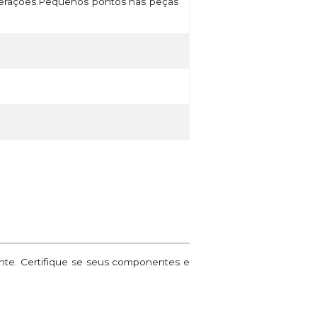
lterações.Pequenos pontos nas peças
ante. Certifique se seus componentes e