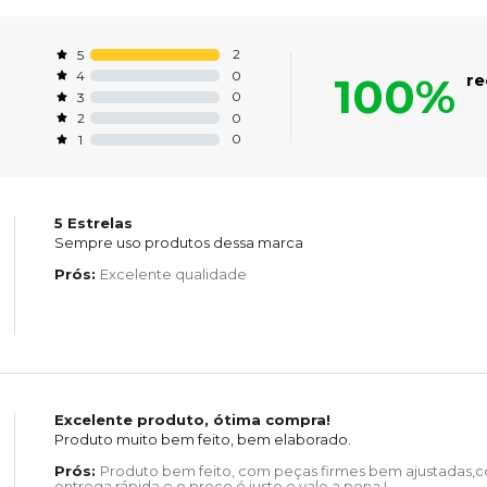
2
5
0
4
100%
r
0
3
0
2
0
1
5 Estrelas
Sempre uso produtos dessa marca
Prós:
Excelente qualidade
Excelente produto, ótima compra!
Produto muito bem feito, bem elaborado.
Prós:
Produto bem feito, com peças firmes bem ajustadas,
entrega rápida e o preço é justo e vale a pena !