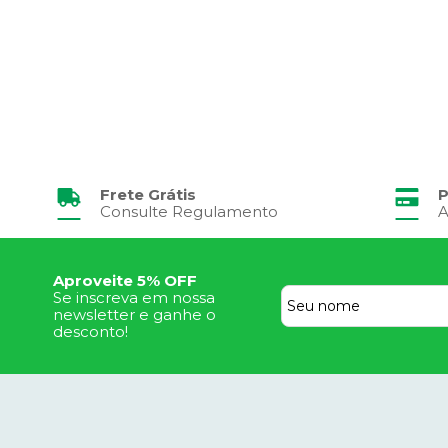
Frete Grátis
P
Consulte Regulamento
A
Aproveite 5% OFF
Se inscreva em nossa
newsletter e ganhe o
desconto!