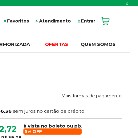
x
Favoritos
Atendimento
Entrar
RMORIZADA
OFERTAS
QUEM SOMOS
Mais formas de pagamento
56,36
sem juros no cartão de crédito
à vista no boleto ou pix
2,72
5% OFF
e
R$ 39,09