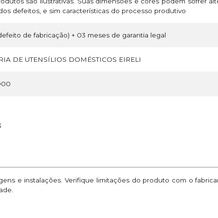
odutos são ilustrativas. Suas dimensões e cores podem sofrer a
os defeitos, e sim características do processo produtivo
efeito de fabricação) + 03 meses de garantia legal
IA DE UTENSÍLIOS DOMÉSTICOS EIRELI
000
3
ns e instalações. Verifique limitações do produto com o fabric
ade.