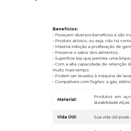
Benefícios:
• Possuem diversos benefícios e são i
• Produto atóxico, ou seja, não há con
• Máxima inibição a proliferação de ge
• Preserva o sabor dos alimentos;
• Superfície lisa que permite uma limpe
• Com a alta capacidade de retenção d
muito mais tempo;
• Podem ser levados à máquina de lavar
• Compatíveis com fogões: a gás, elétric
Produtos em aço 
Material:
durabilidade.Alça
Vida Útil:
Sua vida útil pode 