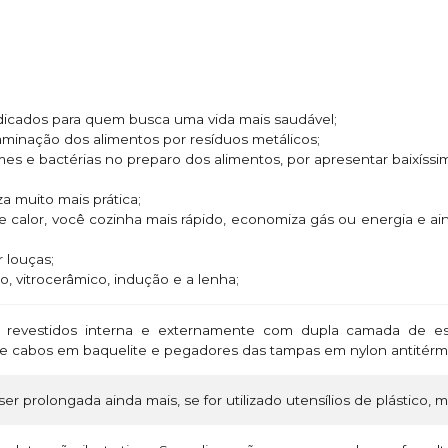
ndicados para quem busca uma vida mais saudável;
taminação dos alimentos por resíduos metálicos;
rmes e bactérias no preparo dos alimentos, por apresentar baixíssi
za muito mais prática;
e calor, você cozinha mais rápido, economiza gás ou energia e 
 louças;
o, vitrocerâmico, indução e a lenha;
revestidos interna e externamente com dupla camada de esm
s e cabos em baquelite e pegadores das tampas em nylon antitér
ser prolongada ainda mais, se for utilizado utensílios de plástico, 