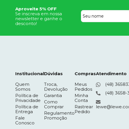
Aproveite 5% OFF
Se inscreva em nossa
newsletter e ganhe o
desconto!
Institucional
Dúvidas
Compras
Atendimento
Quem
Troca,
Meus
(48) 36583
Somos
Devolução
Pedidos
(48) 3658-
Política de
Garantia
Minha
Privacidade
Conta
Como
Política de
Comprar
Rastrear
lewe@lewe.co
Entrega
Pedido
Regulamento
Fale
Promoção
Conosco