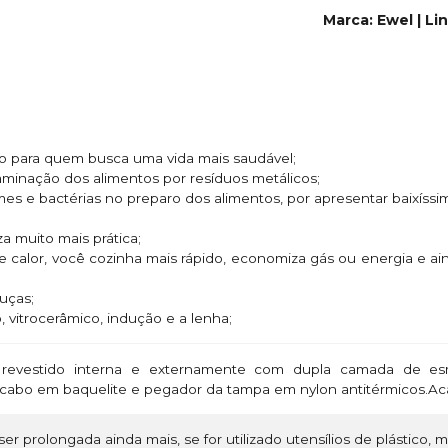
Marca: Ewel | Li
ado para quem busca uma vida mais saudável;
taminação dos alimentos por resíduos metálicos;
rmes e bactérias no preparo dos alimentos, por apresentar baixíss
za muito mais prática;
e calor, você cozinha mais rápido, economiza gás ou energia e 
ouças;
o, vitrocerâmico, indução e a lenha;
revestido interna e externamente com dupla camada de esm
s/cabo em baquelite e pegador da tampa em nylon antitérmicos.A
ser prolongada ainda mais, se for utilizado utensílios de plástico, 