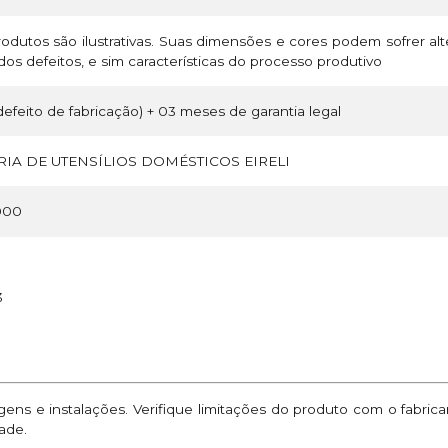
odutos são ilustrativas. Suas dimensões e cores podem sofrer a
os defeitos, e sim características do processo produtivo
efeito de fabricação) + 03 meses de garantia legal
IA DE UTENSÍLIOS DOMÉSTICOS EIRELI
000
3
ns e instalações. Verifique limitações do produto com o fabric
ade.