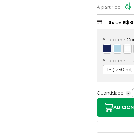
R$ 
A partir de
3x
de
R$ 6
Selecione Cor
Selecione o 
16 (1250 ml)
Quantidade:
-
ADICIO