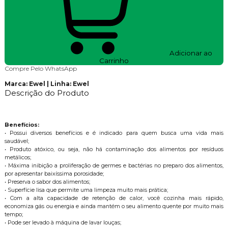
Adicionar ao
Carrinho
Compre Pelo WhatsApp
Marca: Ewel | Linha: Ewel
Descrição do Produto
Benefícios:
• Possui diversos benefícios e é indicado para quem busca uma vida mais
saudável;
• Produto atóxico, ou seja, não há contaminação dos alimentos por resíduos
metálicos;
• Máxima inibição a proliferação de germes e bactérias no preparo dos alimentos,
por apresentar baixíssima porosidade;
• Preserva o sabor dos alimentos;
• Superfície lisa que permite uma limpeza muito mais prática;
• Com a alta capacidade de retenção de calor, você cozinha mais rápido,
economiza gás ou energia e ainda mantém o seu alimento quente por muito mais
tempo;
• Pode ser levado à máquina de lavar louças;