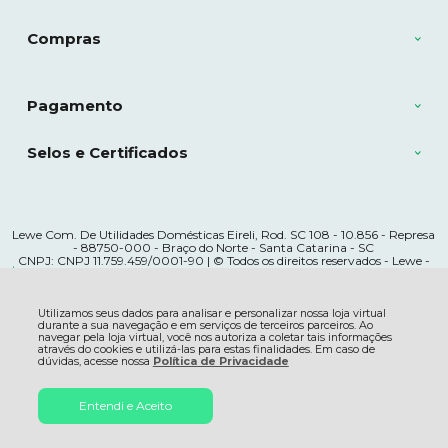
Compras
Pagamento
Selos e Certificados
Lewe Com. De Utilidades Domésticas Eireli, Rod. SC 108 - 10.856 - Represa
- 88750-000 - Braço do Norte - Santa Catarina - SC
CNPJ: CNPJ 11.759.459/0001-90 | © Todos os direitos reservados - Lewe -
R$ 281,99
2026
Utilizamos seus dados para analisar e personalizar nossa loja virtual
durante a sua navegação e em serviços de terceiros parceiros. Ao
navegar pela loja virtual, você nos autoriza a coletar tais informações
através do cookies e utilizá-las para estas finalidades. Em caso de
dúvidas, acesse nossa
Política de Privacidade
Entendi e Aceito
Adicionar ao
Carrinho