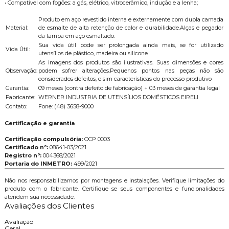
• Compatível com fogões: a gás, elétrico, vitrocerâmico, indução e a lenha;
Produto em aço revestido interna e externamente com dupla camada
Material:
de esmalte de alta retenção de calor e durabilidade.Alças e pegador
da tampa em aço esmaltado.
Sua vida útil pode ser prolongada ainda mais, se for utilizado
Vida Útil:
utensílios de plástico, madeira ou silicone
As imagens dos produtos são ilustrativas. Suas dimensões e cores
Observação:
podem sofrer alterações.Pequenos pontos nas peças não são
considerados defeitos, e sim características do processo produtivo
Garantia:
09 meses (contra defeito de fabricação) + 03 meses de garantia legal
Fabricante:
WERNER INDUSTRIA DE UTENSÍLIOS DOMÉSTICOS EIRELI
Contato:
Fone: (48) 3658-9000
Certificação e garantia
Certificação compulsória:
OCP 0003
Certificado nº:
08641-03/2021
Registro nº:
004368/2021
Portaria do INMETRO:
499/2021
Não nos responsabilizamos por montagens e instalações. Verifique limitações do
produto com o fabricante. Certifique se seus componentes e funcionalidades
atendem sua necessidade.
Avaliações dos Clientes
Avaliação
Geral