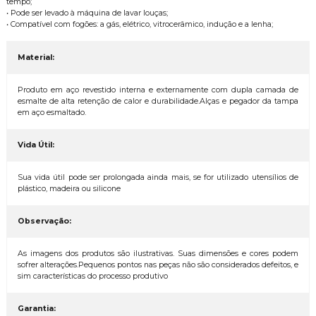
tempo;
• Pode ser levado à máquina de lavar louças;
• Compatível com fogões: a gás, elétrico, vitrocerâmico, indução e a lenha;
Material:
Produto em aço revestido interna e externamente com dupla camada de
esmalte de alta retenção de calor e durabilidade.Alças e pegador da tampa
em aço esmaltado.
Vida Útil:
Sua vida útil pode ser prolongada ainda mais, se for utilizado utensílios de
plástico, madeira ou silicone
Observação:
As imagens dos produtos são ilustrativas. Suas dimensões e cores podem
sofrer alterações.Pequenos pontos nas peças não são considerados defeitos, e
sim características do processo produtivo
Garantia: