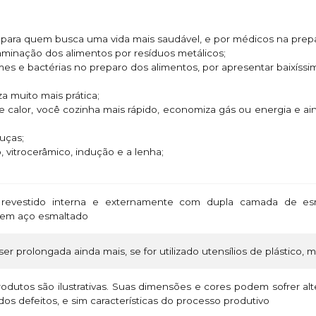
do para quem busca uma vida mais saudável, e por médicos na prep
taminação dos alimentos por resíduos metálicos;
rmes e bactérias no preparo dos alimentos, por apresentar baixíss
za muito mais prática;
e calor, você cozinha mais rápido, economiza gás ou energia e 
ouças;
o, vitrocerâmico, indução e a lenha;
revestido interna e externamente com dupla camada de esm
 em aço esmaltado
ser prolongada ainda mais, se for utilizado utensílios de plástico, 
odutos são ilustrativas. Suas dimensões e cores podem sofrer a
os defeitos, e sim características do processo produtivo