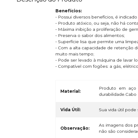
Benefícios:
• Possui diversos benefícios, é indica
• Produto atóxico, ou seja, não há con
• Máxima inibição a proliferação de ge
• Preserva o sabor dos alimentos;
• Superfície lisa que permite uma limpe
• Com a alta capacidade de retenção d
muito mais tempo;
• Pode ser levado à máquina de lavar l
• Compatível com fogões: a gás, elétric
Produto em aço 
Material:
durabilidade.Cabo
Vida Útil:
Sua vida útil pode 
As imagens dos pr
Observação:
não são considerad