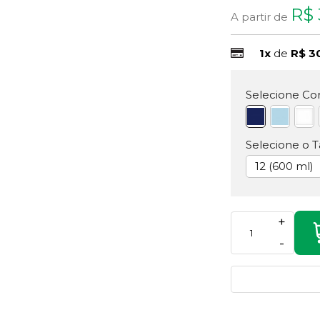
R$ 
A partir de
1x
de
R$ 3
Selecione Cor
Selecione o 
12 (600 ml)
+
-