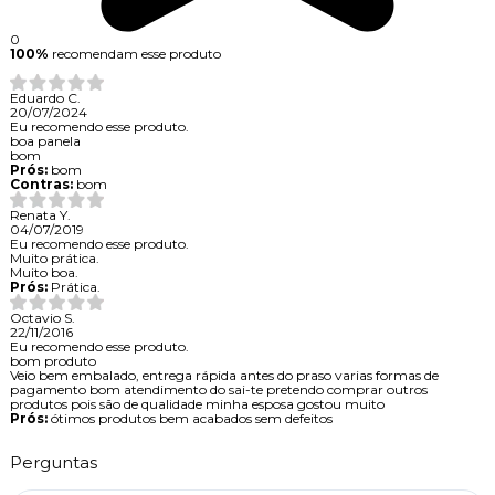
0
100%
recomendam esse produto
Eduardo C.
20/07/2024
Eu recomendo esse produto.
boa panela
bom
Prós:
bom
Contras:
bom
Renata Y.
04/07/2019
Eu recomendo esse produto.
Muito prática.
Muito boa.
Prós:
Prática.
Octavio S.
22/11/2016
Eu recomendo esse produto.
bom produto
Veio bem embalado, entrega rápida antes do praso varias formas de
pagamento bom atendimento do sai-te pretendo comprar outros
produtos pois são de qualidade minha esposa gostou muito
Prós:
ótimos produtos bem acabados sem defeitos
Perguntas