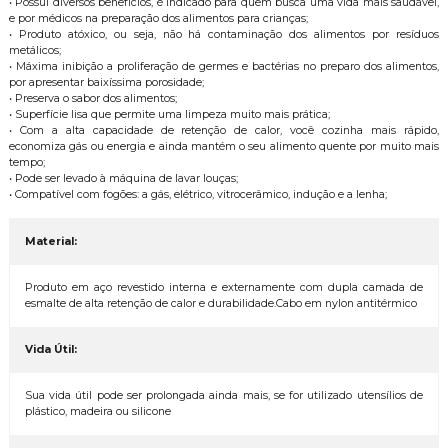
• Possui diversos benefícios, é indicado para quem busca uma vida mais saudável,
e por médicos na preparação dos alimentos para crianças;
• Produto atóxico, ou seja, não há contaminação dos alimentos por resíduos
metálicos;
• Máxima inibição a proliferação de germes e bactérias no preparo dos alimentos,
por apresentar baixíssima porosidade;
• Preserva o sabor dos alimentos;
• Superfície lisa que permite uma limpeza muito mais prática;
• Com a alta capacidade de retenção de calor, você cozinha mais rápido,
economiza gás ou energia e ainda mantém o seu alimento quente por muito mais
tempo;
• Pode ser levado à máquina de lavar louças;
• Compatível com fogões: a gás, elétrico, vitrocerâmico, indução e a lenha;
Material:
Produto em aço revestido interna e externamente com dupla camada de
esmalte de alta retenção de calor e durabilidade.Cabo em nylon antitérmico
Vida Útil:
Sua vida útil pode ser prolongada ainda mais, se for utilizado utensílios de
plástico, madeira ou silicone