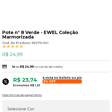
Pote n° 8 Verde - EWEL Coleção
Marmorizada
Cod. do Produto: 92070.041
R$ 24,99
1x
de
R$ 24,99
no cartão de crédito
à vista no boleto ou pix
R$ 23,74
5% OFF
Economize
R$ 1,25
Mais formas de pagamento
Selecione Cor: