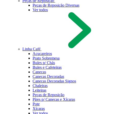
Peças de Reposição
Peças de Reposição Diversas
Ver todos
Linha Café
Açucareiros
Prato Sobremesa
Bules p/ Chás
Bules e Cafeteiras
Canecas
Canecas Decoradas
Canecas Decoradas Signos
Chaleiras
Leiteiras
Peças de Reposição
Píres p/ Canecas e Xícaras
Pote
Xícaras
Ver todos