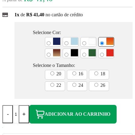
1x
de
R$ 41,40
no cartão de crédito
Selecione Cor:
Selecione o Tamanho:
20
16
18
22
24
26
-
+
ADICIONAR AO CARRINHO