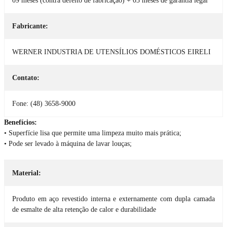
09 meses (contra defeito de fabricação) + 03 meses de garantia legal
Fabricante:
WERNER INDUSTRIA DE UTENSÍLIOS DOMÉSTICOS EIRELI
Contato:
Fone: (48) 3658-9000
Benefícios:
• Superfície lisa que permite uma limpeza muito mais prática;
• Pode ser levado à máquina de lavar louças;
Material:
Produto em aço revestido interna e externamente com dupla camada
de esmalte de alta retenção de calor e durabilidade