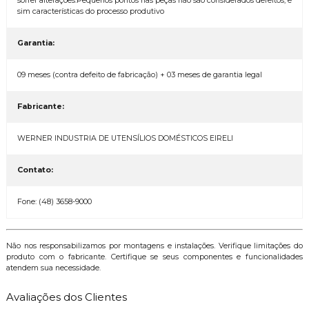
sofrer alterações.Pequenos pontos nas peças não são considerados defeitos, e
sim características do processo produtivo
Garantia:
09 meses (contra defeito de fabricação) + 03 meses de garantia legal
Fabricante:
WERNER INDUSTRIA DE UTENSÍLIOS DOMÉSTICOS EIRELI
Contato:
Fone: (48) 3658-9000
Não nos responsabilizamos por montagens e instalações. Verifique limitações do
produto com o fabricante. Certifique se seus componentes e funcionalidades
atendem sua necessidade.
Avaliações dos Clientes