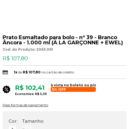
Prato Esmaltado para bolo - nº 39 - Branco
Âncora - 1.000 ml (À LA GARÇONNE + EWEL)
Cod. do Produto: 2063.061
R$ 107,80
1x
de
R$ 107,80
no cartão de crédito
à vista no boleto ou pix
R$ 102,41
5% OFF
Economize
R$ 5,39
Mais formas de pagamento
Cor:
Tamanho: