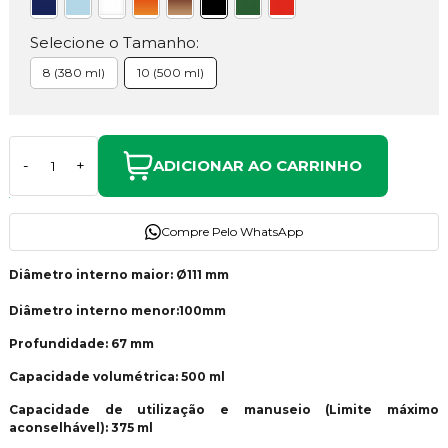
Selecione o Tamanho:
8 (380 ml)
10 (500 ml)
ADICIONAR AO CARRINHO
-
+
Compre Pelo WhatsApp
Diâmetro interno maior: Ø111 mm
Diâmetro interno menor:100mm
Profundidade: 67 mm
Capacidade volumétrica: 500 ml
Capacidade de utilização e manuseio (Limite máximo
aconselhável): 375 ml