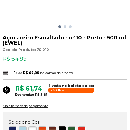
Açucareiro Esmaltado - nº 10 - Preto - 500 ml
(EWEL)
Cod. do Produto: 70.010
R$ 64,99
1x
de
R$ 64,99
no cartão de crédito
à vista no boleto ou pix
R$ 61,74
5% OFF
Economize
R$ 3,25
Mais formas de pagamento
Selecione Cor: