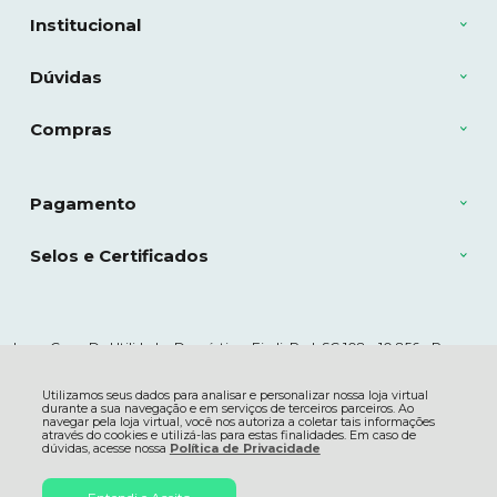
Institucional
Dúvidas
Compras
Pagamento
Selos e Certificados
Lewe Com. De Utilidades Domésticas Eireli, Rod. SC 108 - 10.856 - Represa
- 88750-000 - Braço do Norte - Santa Catarina - SC
CNPJ: CNPJ 11.759.459/0001-90 | © Todos os direitos reservados - Lewe -
2026
Utilizamos seus dados para analisar e personalizar nossa loja virtual
durante a sua navegação e em serviços de terceiros parceiros. Ao
navegar pela loja virtual, você nos autoriza a coletar tais informações
através do cookies e utilizá-las para estas finalidades. Em caso de
dúvidas, acesse nossa
Política de Privacidade