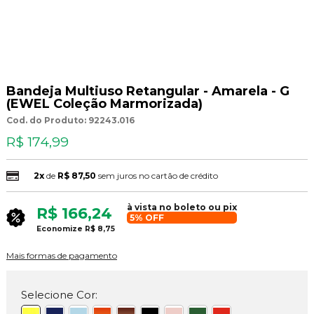
Bandeja Multiuso Retangular - Amarela - G
(EWEL Coleção Marmorizada)
Cod. do Produto: 92243.016
R$ 174,99
2x
de
R$ 87,50
sem juros no cartão de crédito
à vista no boleto ou pix
R$ 166,24
5% OFF
Economize
R$ 8,75
Mais formas de pagamento
Selecione Cor: