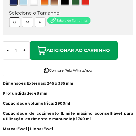
Selecione o Tamanho:
Tabela de Tamanhos
G
M
P
ADICIONAR AO CARRINHO
-
+
Compre Pelo WhatsApp
Dimensões Externas: 245 x 335 mm
Profundidade: 48 mm
Capacidade volumétrica: 2900ml
Capacidade de cozimento (Limite máximo aconselhável para
utilização, cozimento e manuseio): 1740 ml
Marca: Ewel | Linha: Ewel