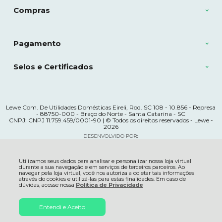
Compras
Pagamento
Selos e Certificados
Lewe Com. De Utilidades Domésticas Eireli, Rod. SC 108 - 10.856 - Represa
- 88750-000 - Braço do Norte - Santa Catarina - SC
CNPJ: CNPJ 11.759.459/0001-90 | © Todos os direitos reservados - Lewe -
2026
Utilizamos seus dados para analisar e personalizar nossa loja virtual
durante a sua navegação e em serviços de terceiros parceiros. Ao
navegar pela loja virtual, você nos autoriza a coletar tais informações
através do cookies e utilizá-las para estas finalidades. Em caso de
dúvidas, acesse nossa
Política de Privacidade
R$ 144,39
Entendi e Aceito
ADICIONAR AO
à vista no boleto ou pix
5% OFF
CARRINHO
Economize
R$ 7,60