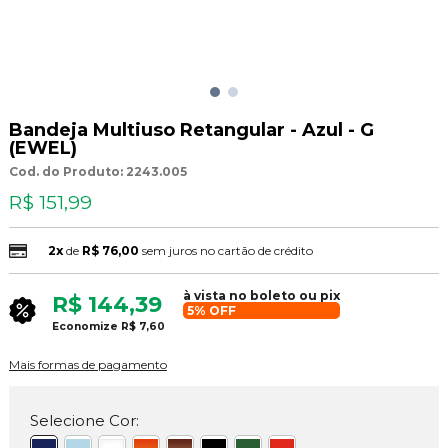
Bandeja Multiuso Retangular - Azul - G
(EWEL)
Cod. do Produto: 2243.005
R$ 151,99
2x
de
R$ 76,00
sem juros no cartão de crédito
à vista no boleto ou pix
R$ 144,39
5% OFF
Economize
R$ 7,60
Mais formas de pagamento
Selecione Cor: