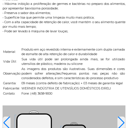
• Máxima inibição a proliferação de germes e bactérias no preparo dos alimentos,
por apresentar baixíssima porosidade;
• Preserva o sabor dos alimentos;
• Superfície lisa que permite uma limpeza muito mais prática;
• Com a alta capacidade de retenção de calor, você mantém o seu alimento quente
por muito mais tempo;
• Pode ser levado à máquina de lavar louças;
Produto em aço revestido interna e externamente com dupla camada
Material:
de esmalte de alta retenção de calor e durabilidade
Sua vida útil pode ser prolongada ainda mais, se for utilizado
Vida Útil:
utensílios de plástico, madeira ou silicone
As imagens dos produtos são ilustrativas. Suas dimensões e cores
Observação:
podem sofrer alterações.Pequenos pontos nas peças não são
considerados defeitos, e sim características do processo produtivo
Garantia:
09 meses (contra defeito de fabricação) + 03 meses de garantia legal
Fabricante:
WERNER INDÚSTRIA DE UTENSÍLIOS DOMÉSTICOS EIRELI
Contato:
Fone: (48) 3658-9000