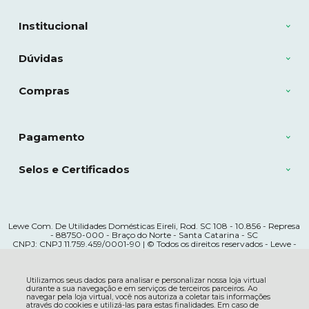
Institucional
Dúvidas
Compras
Pagamento
Selos e Certificados
Lewe Com. De Utilidades Domésticas Eireli, Rod. SC 108 - 10.856 - Represa
- 88750-000 - Braço do Norte - Santa Catarina - SC
CNPJ: CNPJ 11.759.459/0001-90 | © Todos os direitos reservados - Lewe -
2026
Utilizamos seus dados para analisar e personalizar nossa loja virtual
durante a sua navegação e em serviços de terceiros parceiros. Ao
navegar pela loja virtual, você nos autoriza a coletar tais informações
através do cookies e utilizá-las para estas finalidades. Em caso de