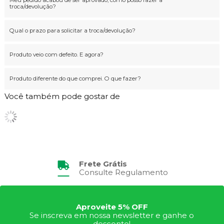
Meu pedido acabou de ser aprovado, como posso fazer a
troca/devolução?
Qual o prazo para solicitar a troca/devolução?
Produto veio com defeito. E agora?
Produto diferente do que comprei. O que fazer?
Você também pode gostar de
Frete Grátis
Consulte Regulamento
Aproveite 5% OFF
Se inscreva em nossa newsletter e ganhe o
desconto!