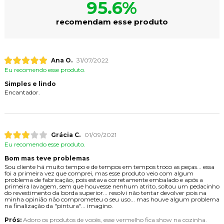
95.6%
recomendam esse produto
Ana O.
31/07/2022
Eu recomendo esse produto.
Simples e lindo
Encantador.
Grácia C.
01/09/2021
Eu recomendo esse produto.
Bom mas teve problemas
Sou cliente há muito tempo e de tempos em tempos troco as peças... essa
foi a primeira vez que comprei, mas esse produto veio com algum
problema de fabricação, pois estava corretamente embalado e após a
primeira lavagem, sem que houvesse nenhum atrito, soltou um pedacinho
do revestimento da borda superior... resolvi não tentar devolver pois na
minha opinião não comprometeu o seu uso... mas houve algum problema
na finalização da "pintura"... imagino.
Prós:
Adoro os produtos de vocês, esse vermelho fica show na cozinha.