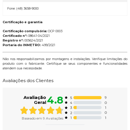
Fone: (48) 3658-9000
Certificação e garantia
Certificação compulsória:
OCP 0003
Certificado nº:
08641-04/2021
Registro nº:
005624/2021
Portaria do INMETRO:
499/2021
Não nos responsabilizamos por montagens e instalações. Verifique limitações do
produto com o fabricante. Certifique se seus componentes e funcionalidades
atendem sua necessidade.
Avaliações dos Clientes
4.8
Avaliação
9
5
Geral
0
4
1
3
0
2
1
1
Baseado em
9
Avaliações