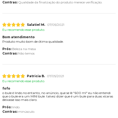
Contras:
Qualidade da finalização do produto merece verificação.
Salatiel M.
07/05/2021
Eu recomendo esse produto.
Bom atendimento
Produto muito bom de ótima qualidade.
Prós:
Beleza na mesa
Contras:
Não temos
Patricia B.
07/05/2021
Eu recomendo esse produto.
fofo
o bule é lindo.no entanto, no anúncio, que se lê "600 ml" eu não entendi
que o bule era um MINI bule. talvez dizer que é um bule para duas xícaras
deixasse isso mais claro.
Prós:
lindo.
Contras:
minúsculo.