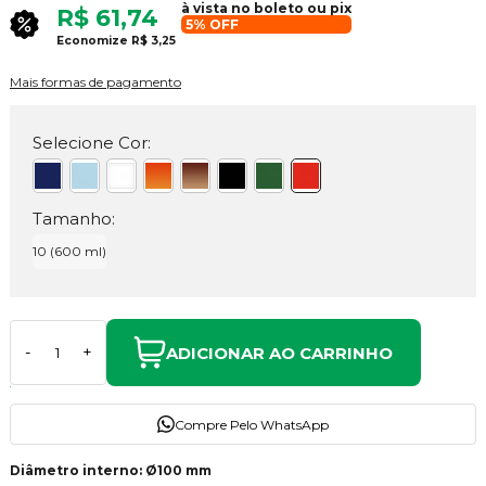
à vista no boleto ou pix
R$ 61,74
5% OFF
Economize
R$ 3,25
Mais formas de pagamento
Selecione Cor:
Tamanho:
10 (600 ml)
ADICIONAR AO CARRINHO
-
+
Compre Pelo WhatsApp
Diâmetro interno: Ø100 mm