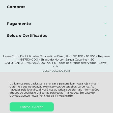
Compras
Pagamento
Selos e Certificados
Lewe Com. De Utilidades Domésticas Eireli, Rod. SC 108 - 10.856 - Represa
- 88750-000 - Braço do Norte - Santa Catarina - SC
CNPJ: CNPJ 11.759.459/0001-90 | © Todos os direitos reservados - Lewe -
2026
Utilizamos seus dados para analisar e personalizar nossa loja virtual
durante a sua navegação e em serviços de terceiros parceiros. Ao
navegar pela loja virtual, você nos autoriza a coletar tais informações
através do cookies e utilizá-las para estas finalidades. Em caso de
dúvidas, acesse nossa
Política de Privacidade
R$ 61,74
Entendi e Aceito
ADICIONAR AO
à vista no boleto ou pix
5% OFF
CARRINHO