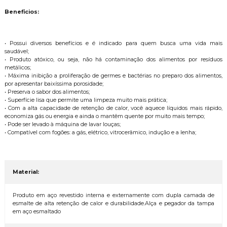
Beneficios:
• Possui diversos benefícios e é indicado para quem busca uma vida mais
saudável;
• Produto atóxico, ou seja, não há contaminação dos alimentos por resíduos
metálicos;
• Máxima inibição a proliferação de germes e bactérias no preparo dos alimentos,
por apresentar baixíssima porosidade;
• Preserva o sabor dos alimentos;
• Superfície lisa que permite uma limpeza muito mais prática;
• Com a alta capacidade de retenção de calor, você aquece líquidos mais rápido,
economiza gás ou energia e ainda o mantêm quente por muito mais tempo;
• Pode ser levado à máquina de lavar louças;
• Compatível com fogões: a gás, elétrico, vitrocerâmico, indução e a lenha;
Material:
Produto em aço revestido interna e externamente com dupla camada de
esmalte de alta retenção de calor e durabilidade.Alça e pegador da tampa
em aço esmaltado