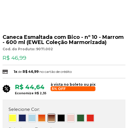
Caneca Esmaltada com Bico - nº 10 - Marrom
- 600 ml (EWEL Coleção Marmorizada)
Cod. do Produto: 9071.002
R$ 46,99
1x
de
R$ 46,99
no cartão de crédito
à vista no boleto ou pix
R$ 44,64
5% OFF
Economize
R$ 2,35
Selecione Cor: