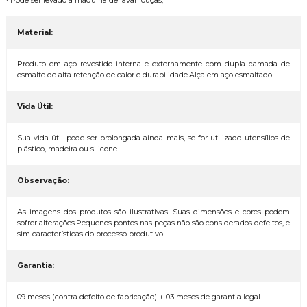
• Pode ser levado à máquina de lavar louças;
Material:
Produto em aço revestido interna e externamente com dupla camada de
esmalte de alta retenção de calor e durabilidade.Alça em aço esmaltado
Vida Útil:
Sua vida útil pode ser prolongada ainda mais, se for utilizado utensílios de
plástico, madeira ou silicone
Observação:
As imagens dos produtos são ilustrativas. Suas dimensões e cores podem
sofrer alterações.Pequenos pontos nas peças não são considerados defeitos, e
sim características do processo produtivo
Garantia:
09 meses (contra defeito de fabricação) + 03 meses de garantia legal.