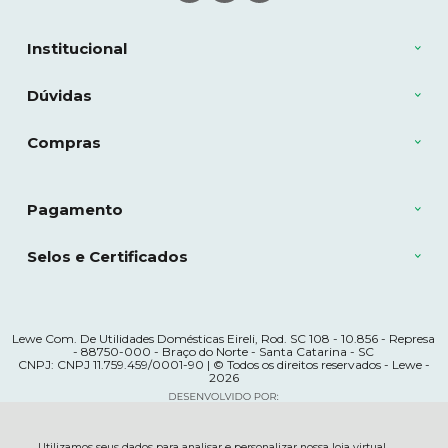
Institucional
Dúvidas
Compras
Pagamento
Selos e Certificados
Lewe Com. De Utilidades Domésticas Eireli, Rod. SC 108 - 10.856 - Represa
- 88750-000 - Braço do Norte - Santa Catarina - SC
CNPJ: CNPJ 11.759.459/0001-90 | © Todos os direitos reservados - Lewe -
2026
Utilizamos seus dados para analisar e personalizar nossa loja virtual