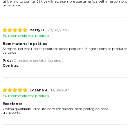
útil, é muito bonita. Já tive várias, e sempre que uma fica velhinha compro
uma nova.
Betty O.
20/08/2020
Eu recomendo esse produto.
Bom material e prático
Sempre usei esse tipo de produtos desde pequena. E agora com os produtos
da Lewe
Prós:
O projeto é perfeito não pinga
Contras:
-
Losane A.
18/09/2017
Eu recomendo esse produto.
Excelente
Otima qualidade. Produto bem embalado, bem protegido para
transporte.