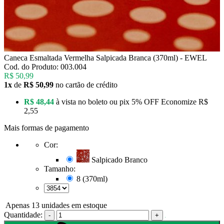
Caneca Esmaltada Vermelha Salpicada Branca (370ml) - EWEL
Cod. do Produto: 003.004
R$ 50,99
1x
de
R$ 50,99
no cartão de crédito
R$ 48,44
à vista no boleto ou pix
5% OFF
Economize
R$
2,55
Mais formas de pagamento
Cor:
Salpicado Branco
Tamanho:
8 (370ml)
Apenas 13 unidades em estoque
Quantidade:
-
+