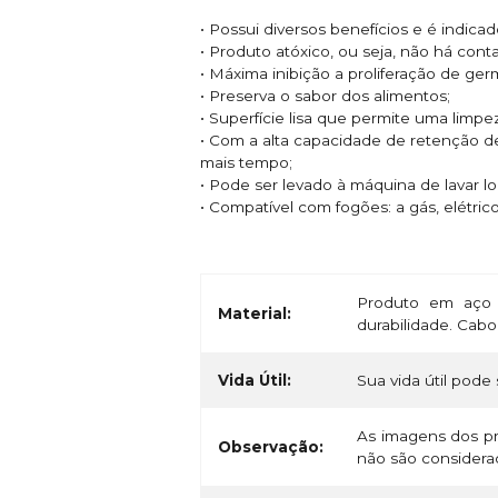
• Possui diversos benefícios e é indic
• Produto atóxico, ou seja, não há con
• Máxima inibição a proliferação de ge
• Preserva o sabor dos alimentos;
• Superfície lisa que permite uma limpe
• Com a alta capacidade de retenção d
mais tempo;
• Pode ser levado à máquina de lavar l
• Compatível com fogões: a gás, elétric
Produto em aço 
Material:
durabilidade. Cab
Vida Útil:
Sua vida útil pode 
As imagens dos pr
Observação:
não são considerad