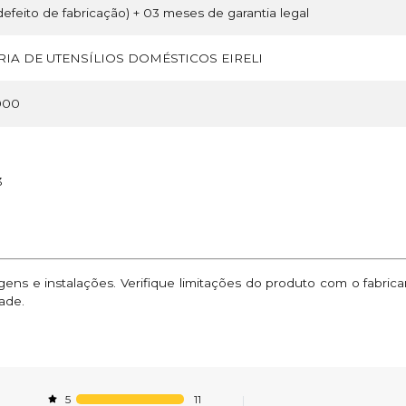
efeito de fabricação) + 03 meses de garantia legal
IA DE UTENSÍLIOS DOMÉSTICOS EIRELI
000
3
ns e instalações. Verifique limitações do produto com o fabric
ade.
11
5