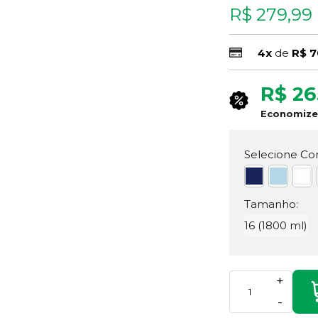
R$ 279,99
4x
de
R$ 7
R$ 26
Economiz
Selecione Cor
Tamanho:
16 (1800 ml)
+
-