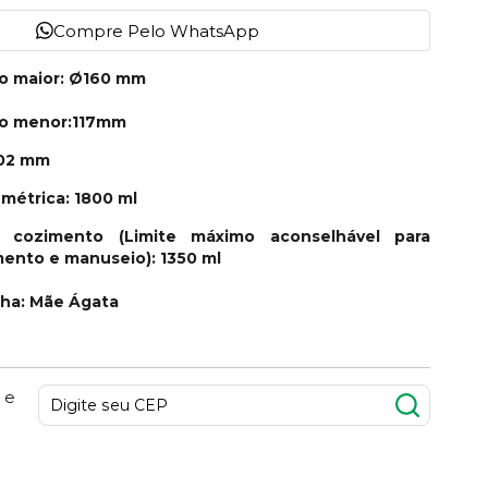
Compre Pelo WhatsApp
no maior: Ø160 mm
no menor:117mm
102 mm
métrica: 1800 ml
 cozimento (Limite máximo aconselhável para
mento e manuseio): 1350 ml
nha: Mãe Ágata
 e