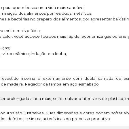
ado para quem busca uma vida mais saudável;
taminação dos alimentos por resíduos metálicos;
rmes e bactérias no preparo dos alimentos, por apresentar baixíss
za muito mais prática;
e calor, você aquece líquidos mais rápido, economiza gás ou ene
ouças;
o, vitrocerâmico, indução e a lenha;
revestido interna e externamente com dupla camada de esm
o de madeira. Pegador da tampa em aço esmaltado
ser prolongada ainda mais, se for utilizado utensílios de plástico, 
odutos são ilustrativas. Suas dimensões e cores podem sofrer a
os defeitos, e sim características do processo produtivo