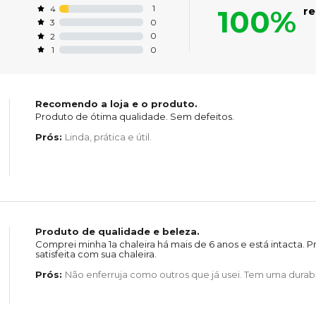
1
4
100%
r
0
3
0
2
0
1
Recomendo a loja e o produto.
Produto de ótima qualidade. Sem defeitos.
Prós:
Linda, prática e útil.
Produto de qualidade e beleza.
Comprei minha 1a chaleira há mais de 6 anos e está intacta. 
satisfeita com sua chaleira.
Prós:
Não enferruja como outros que já usei. Tem uma durab