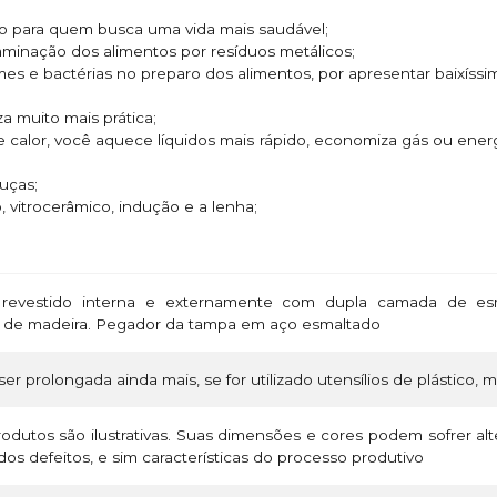
ado para quem busca uma vida mais saudável;
taminação dos alimentos por resíduos metálicos;
rmes e bactérias no preparo dos alimentos, por apresentar baixíss
za muito mais prática;
e calor, você aquece líquidos mais rápido, economiza gás ou ene
ouças;
o, vitrocerâmico, indução e a lenha;
revestido interna e externamente com dupla camada de esm
o de madeira. Pegador da tampa em aço esmaltado
ser prolongada ainda mais, se for utilizado utensílios de plástico, 
odutos são ilustrativas. Suas dimensões e cores podem sofrer a
os defeitos, e sim características do processo produtivo