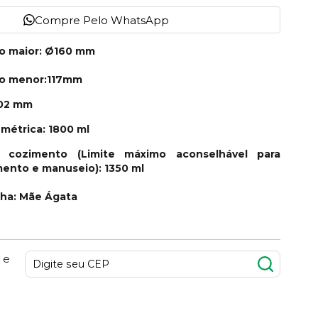
Compre Pelo WhatsApp
no maior: Ø160 mm
no menor:117mm
102 mm
métrica: 1800 ml
 cozimento (Limite máximo aconselhável para
mento e manuseio): 1350 ml
nha: Mãe Ágata
 e