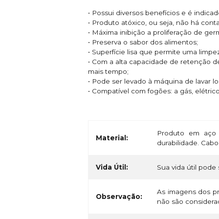
• Possui diversos benefícios e é indic
• Produto atóxico, ou seja, não há con
• Máxima inibição a proliferação de ge
• Preserva o sabor dos alimentos;
• Superfície lisa que permite uma limpe
• Com a alta capacidade de retenção d
mais tempo;
• Pode ser levado à máquina de lavar l
• Compatível com fogões: a gás, elétric
Produto em aço 
Material:
durabilidade. Cab
Vida Útil:
Sua vida útil pode 
As imagens dos pr
Observação:
não são considerad