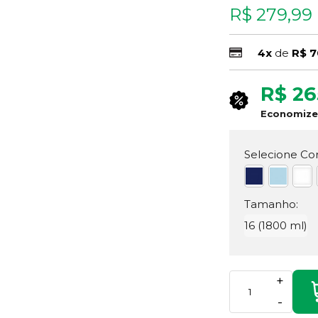
R$ 279,99
4x
de
R$ 7
R$ 26
Economiz
Selecione Cor
Tamanho:
16 (1800 ml)
+
-