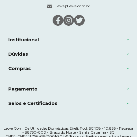
lewe@lewe.com.br
Institucional
Dúvidas
Compras
Pagamento
Selos e Certificados
Lewe Com. De Utilidades Domésticas Eireli, Rod. SC 108 - 10.856 - Represa
- 88750-000 - Braço do Norte - Santa Catarina - SC
CNPJ: CNPJ 11.759.459/0001-90 | © Todos os direitos reservados - Lewe -