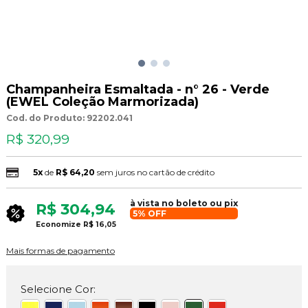
Champanheira Esmaltada - n° 26 - Verde
(EWEL Coleção Marmorizada)
Cod. do Produto: 92202.041
R$ 320,99
5x
de
R$ 64,20
sem juros no cartão de crédito
à vista no boleto ou pix
R$ 304,94
5% OFF
Economize
R$ 16,05
Mais formas de pagamento
Selecione Cor: