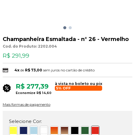
Champanheira Esmaltada - n° 26 - Vermelho
Cod. do Produto: 2202.004
R$ 291,99
4x
de
R$ 73,00
sem juros no cartão de crédito
à vista no boleto ou pix
R$ 277,39
5% OFF
Economize
R$ 14,60
Mais formas de pagamento
Selecione Cor: