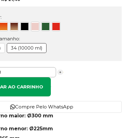
:
Tamanho:
)
34 (10000 ml)
+
NAR AO CARRINHO
Compre Pelo WhatsApp
erno maior: Ø300 mm
erno menor: Ø225mm