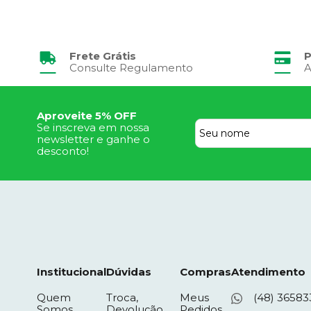
Frete Grátis
P
Consulte Regulamento
A
Aproveite 5% OFF
Se inscreva em nossa
newsletter e ganhe o
desconto!
Institucional
Dúvidas
Compras
Atendimento
Quem
Troca,
Meus
(48) 36583
Somos
Devolução
Pedidos