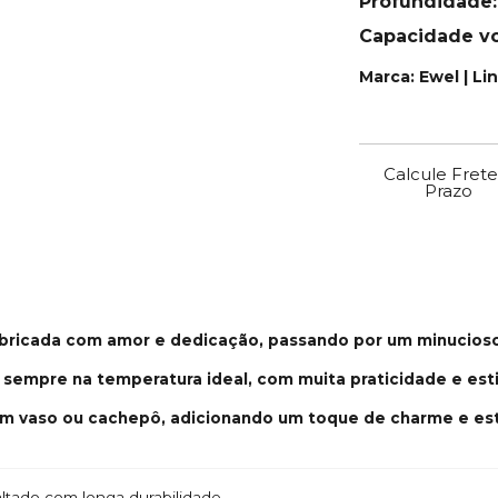
Profundidade
Capacidade vo
Marca: Ewel | Li
Calcule Frete
Prazo
bricada com amor e dedicação, passando por um minucios
 sempre na temperatura ideal, com muita praticidade e esti
m vaso ou cachepô, adicionando um toque de charme e est
tado com longa durabilidade