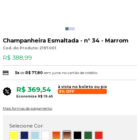
Champanheira Esmaltada - n° 34 - Marrom
Cod. do Produto: 2197.001
R$ 388,99
5x
de
R$ 77,80
sem juros no cartão de crédito
à vista no boleto ou pix
R$ 369,54
5% OFF
Economize
R$ 19,45
Mais formas de pagamento
Selecione Cor: