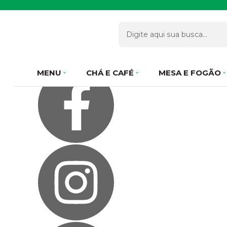
Olá Visitante!
Acesse sua conta e pedidos
Página Inicial
Quem Somos
Como Comprar
Fale Conosco
Favoritos
MENU
CHÁ E CAFÉ
MESA E FOGÃO