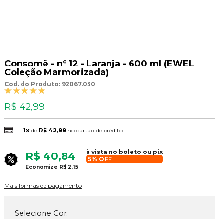
Consomê - nº 12 - Laranja - 600 ml (EWEL
Coleção Marmorizada)
Cod. do Produto: 92067.030
R$ 42,99
1x
de
R$ 42,99
no cartão de crédito
à vista no boleto ou pix
R$ 40,84
5% OFF
Economize
R$ 2,15
Mais formas de pagamento
Selecione Cor: