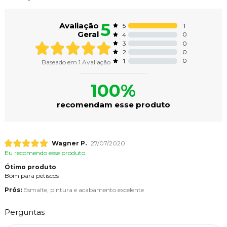
5
Avaliação
1
5
Geral
0
4
0
3
0
2
0
1
Baseado em
1
Avaliação
100%
recomendam esse produto
Wagner P.
27/07/2020
Eu recomendo esse produto.
Ótimo produto
Bom para petiscos
Prós:
Esmalte, pintura e acabamento excelente
Perguntas