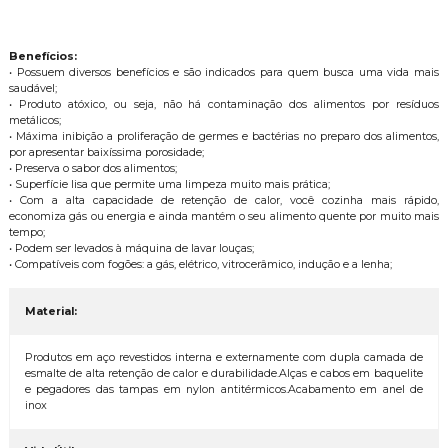
Benefícios:
• Possuem diversos benefícios e são indicados para quem busca uma vida mais
saudável;
• Produto atóxico, ou seja, não há contaminação dos alimentos por resíduos
metálicos;
• Máxima inibição a proliferação de germes e bactérias no preparo dos alimentos,
por apresentar baixíssima porosidade;
• Preserva o sabor dos alimentos;
• Superfície lisa que permite uma limpeza muito mais prática;
• Com a alta capacidade de retenção de calor, você cozinha mais rápido,
economiza gás ou energia e ainda mantém o seu alimento quente por muito mais
tempo;
• Podem ser levados à máquina de lavar louças;
• Compatíveis com fogões: a gás, elétrico, vitrocerâmico, indução e a lenha;
Material:
Produtos em aço revestidos interna e externamente com dupla camada de
esmalte de alta retenção de calor e durabilidade.Alças e cabos em baquelite
e pegadores das tampas em nylon antitérmicos.Acabamento em anel de
inox