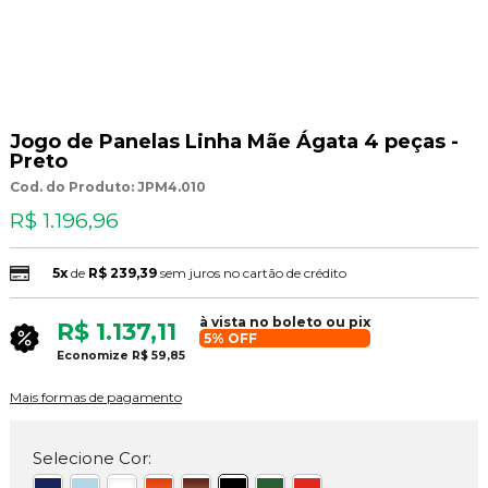
Jogo de Panelas Linha Mãe Ágata 4 peças -
Preto
Cod. do Produto: JPM4.010
R$ 1.196,96
5x
de
R$ 239,39
sem juros no cartão de crédito
à vista no boleto ou pix
R$ 1.137,11
5% OFF
Economize
R$ 59,85
Mais formas de pagamento
Selecione Cor: