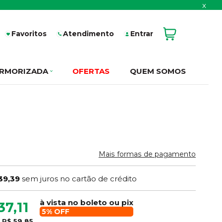
x
Favoritos
Atendimento
Entrar
RMORIZADA
OFERTAS
QUEM SOMOS
Mais formas de pagamento
39,39
sem juros no cartão de crédito
à vista no boleto ou pix
37,11
5% OFF
e
R$ 59,85