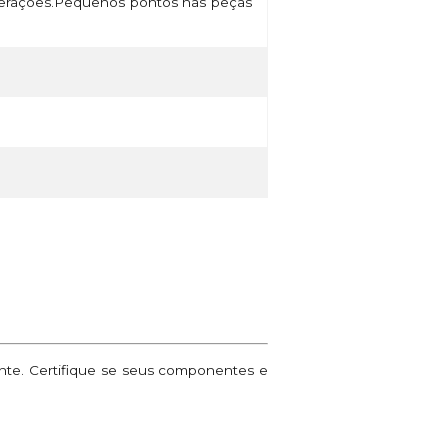
lterações.Pequenos pontos nas peças
ante. Certifique se seus componentes e