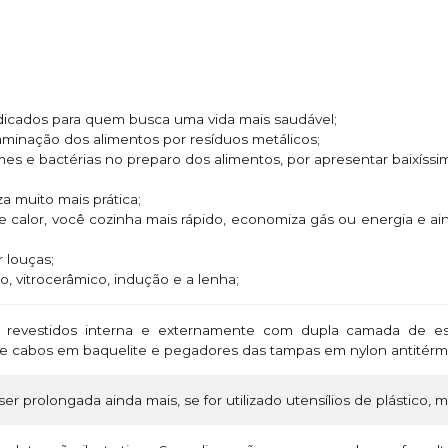
ndicados para quem busca uma vida mais saudável;
taminação dos alimentos por resíduos metálicos;
rmes e bactérias no preparo dos alimentos, por apresentar baixíssi
za muito mais prática;
e calor, você cozinha mais rápido, economiza gás ou energia e 
 louças;
o, vitrocerâmico, indução e a lenha;
revestidos interna e externamente com dupla camada de esm
s e cabos em baquelite e pegadores das tampas em nylon antitér
ser prolongada ainda mais, se for utilizado utensílios de plástico, 