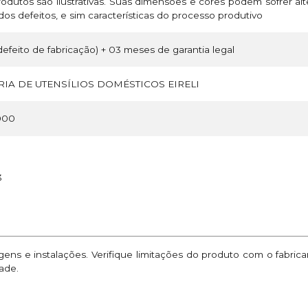
odutos são ilustrativas. Suas dimensões e cores podem sofrer a
os defeitos, e sim características do processo produtivo
efeito de fabricação) + 03 meses de garantia legal
IA DE UTENSÍLIOS DOMÉSTICOS EIRELI
000
3
ns e instalações. Verifique limitações do produto com o fabric
ade.