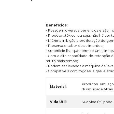
Benefícios:
• Possuem diversos benefícios e são i
• Produto atóxico, ou seja, não há con
• Máxima inibição a proliferação de ge
• Preserva o sabor dos alimentos;
• Superfície lisa que permite uma limpe
• Com a alta capacidade de retenção d
muito mais tempo;
• Podem ser levados à máquina de lavar
• Compatíveis com fogões: a gás, elétric
Produtos em aço 
Material:
durabilidade.Alça
Vida Útil:
Sua vida útil pode 