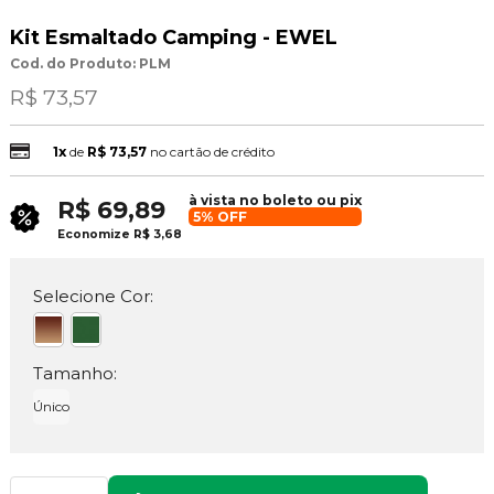
Kit Esmaltado Camping - EWEL
Cod. do Produto: PLM
R$ 73,57
1x
de
R$ 73,57
no cartão de crédito
à vista no boleto ou pix
R$ 69,89
5% OFF
Economize
R$ 3,68
Selecione Cor:
Tamanho:
Único