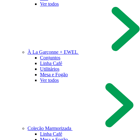
Ver todos
À La Garçonne + EWEL
Conjuntos
Linha Café
Utilitários
Mesa e Fogão
Ver todos
Coleção Marmorizada
Linha Café
Mesa e Fogão