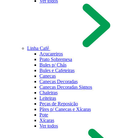
Ver todos
Linha Café
Açucareiros
Prato Sobremesa
Bules p/ Chás
Bules e Cafeteiras
Canecas
Canecas Decoradas
Canecas Decoradas Signos
Chaleiras
Leiteiras
Peças de Reposição
Píres p/ Canecas e Xícaras
Pote
Xícaras
Ver todos