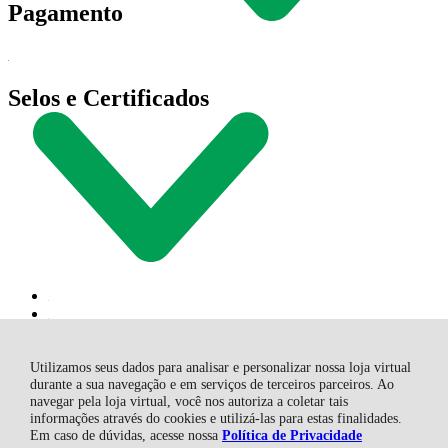
Pagamento
Selos e Certificados
Utilizamos seus dados para analisar e personalizar nossa loja virtual
durante a sua navegação e em serviços de terceiros parceiros. Ao
navegar pela loja virtual, você nos autoriza a coletar tais
informações através do cookies e utilizá-las para estas finalidades.
Lewe Com. De Utilidades Domésticas Eireli, Rod. SC 108 - 10.856
Em caso de dúvidas, acesse nossa
Política de Privacidade
- Represa - 88750-000 - Braço do Norte - Santa Catarina - SC