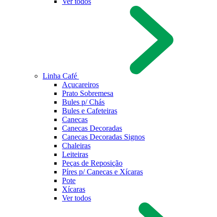
Ver todos
Linha Café
Açucareiros
Prato Sobremesa
Bules p/ Chás
Bules e Cafeteiras
Canecas
Canecas Decoradas
Canecas Decoradas Signos
Chaleiras
Leiteiras
Peças de Reposição
Píres p/ Canecas e Xícaras
Pote
Xícaras
Ver todos