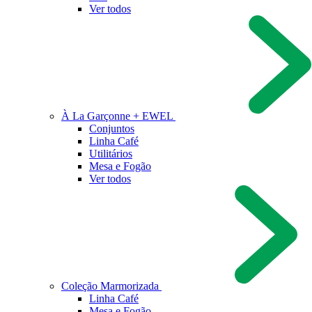
Ver todos
À La Garçonne + EWEL
Conjuntos
Linha Café
Utilitários
Mesa e Fogão
Ver todos
Coleção Marmorizada
Linha Café
Mesa e Fogão