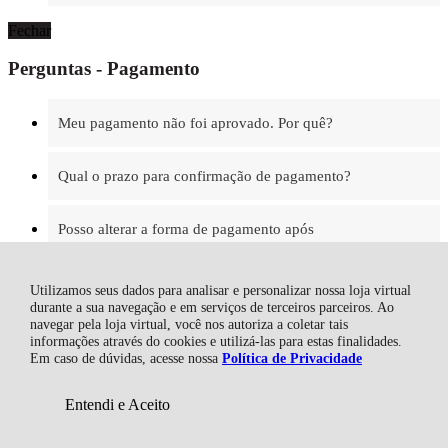
Fechar
Perguntas - Pagamento
Meu pagamento não foi aprovado. Por quê?
Qual o prazo para confirmação de pagamento?
Posso alterar a forma de pagamento após
concluir o meu pedido?
R$ 132,04
à vista no boleto ou pix
5% OFF
Economize
R$ 6,95
Utilizamos seus dados para analisar e personalizar nossa loja virtual
Fechar
durante a sua navegação e em serviços de terceiros parceiros. Ao
navegar pela loja virtual, você nos autoriza a coletar tais
Perguntas - Troca e Devolução
informações através do cookies e utilizá-las para estas finalidades.
Em caso de dúvidas, acesse nossa
Política de Privacidade
Meu pedido acabou de ser aprovado, como
Entendi e Aceito
posso fazer a troca/devolução?
Adicionar ao Carrinho